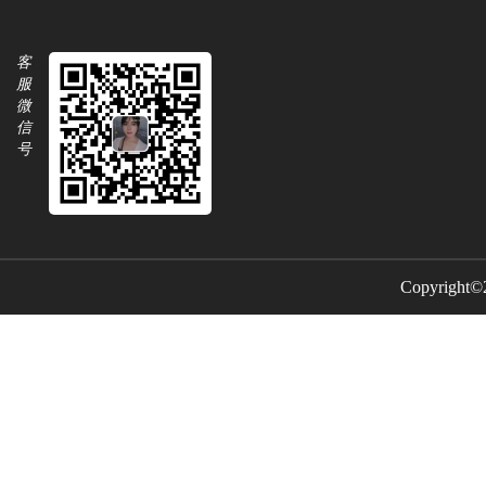
客
服
微
信
号
Copyright©