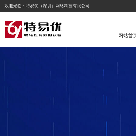
欢迎光临：特易优（深圳）网络科技有限公司
网站首