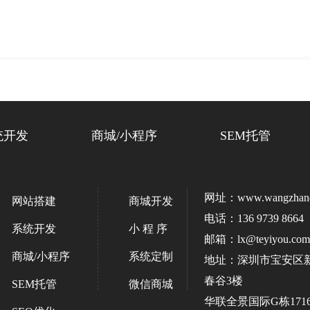
统开发
商城/小程序
SEM托管
网址：www.wangzhanda
网站搭建
商城开发
电话：136 9739 8664
系统开发
小 程 序
邮箱：lx@teyiyou.com
商城/小程序
系统定制
地址：深圳市宝安区
春谷3楼
SEM托管
微信商城
华联全景国际G栋171