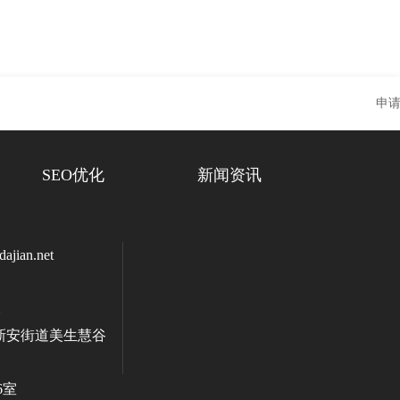
申请
SEO优化
新闻资讯
jian.net
新安街道美生慧谷
6室