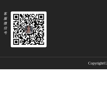
客
服
微
信
号
Copyright©